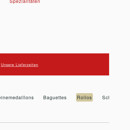
Spezialitäten
.
Unsere Lieferzeiten
inemedaillons
Baguettes
Rollos
Schnitzel